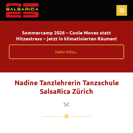
Sommercamp 2026 – Coole Moves statt
Hitzestress – jetzt in klimatisierten Räumen!
Mehr Infos...
Nadine Tanzlehrerin Tanzschule
SalsaRica Zürich
SC