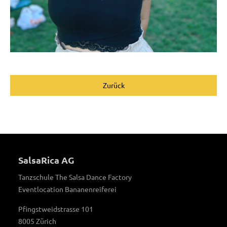
Zurück
SalsaRica AG
Tanzschule The Salsa Dance Factory
Eventlocation Bananenreiferei
Pfingstweidstrasse 101
8005 Zürich