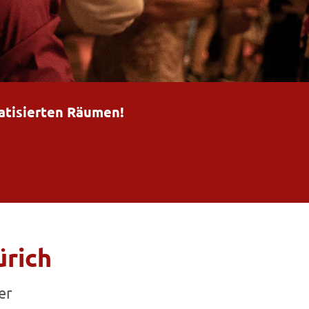
matisierten Räumen!
ürich
er