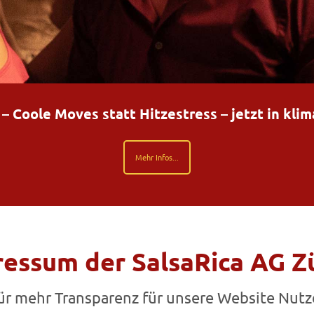
Coole Moves statt Hitzestress – jetzt in kli
Mehr Infos...
essum der SalsaRica AG Z
ür mehr Transparenz für unsere Website Nutz