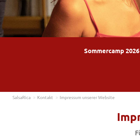
Sommercamp 2026 – 
SalsaRica
Kontakt
Impressum unserer Website
Impr
F