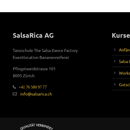
SalsaRica AG
Kurse
Anfän
Tanzschule The Salsa Dance Factory
Eventlocation Bananenreiferei
Salsa
Pfingstweidstrasse 101
Work
8005 Zürich
Gutsc
+41 76 580 97 77
info@salsarica.ch