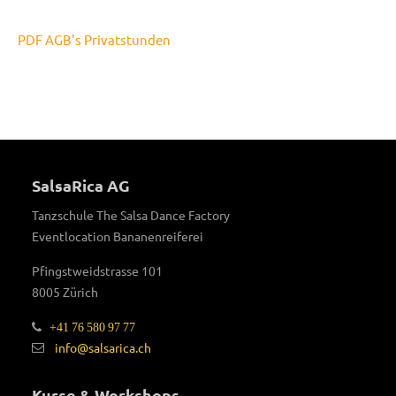
PDF AGB's Privatstunden
SalsaRica AG
Tanzschule The Salsa Dance Factory
Eventlocation Bananenreiferei
Pfingstweidstrasse 101
8005 Zürich
+41 76 580 97 77
info@salsarica.ch
Kurse & Workshops