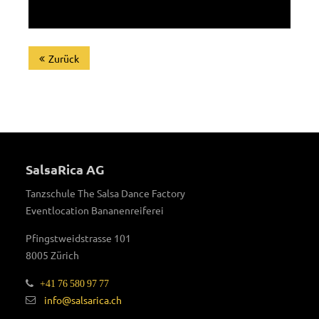
Zurück
SalsaRica AG
Tanzschule The Salsa Dance Factory
Eventlocation Bananenreiferei
Pfingstweidstrasse 101
8005 Zürich
+41 76 580 97 77
info@salsarica.ch