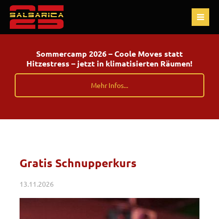
Sommercamp 2026 – Coole Moves statt
Hitzestress – jetzt in klimatisierten Räumen!
Mehr Infos...
Gratis Schnupperkurs
13.11.2026