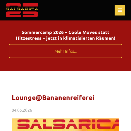
Sommercamp 2026 – Coole Moves statt
Hitzestress – jetzt in klimatisierten Räumen!
Mehr Infos...
Lounge@Bananenreiferei
04.05.2026