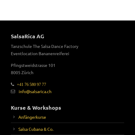
SalsaRica AG
Tanzschule The Salsa Dance Factory
Eventlocation Bananenreiferei
Pfingstweidstrasse 101
8005 Zürich
+41 76 580 97 77
info@salsarica.ch
Kurse & Workshops
Anfängerkurse
Salsa Cubana & Co.