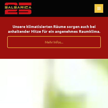
Unsere klimatisierten Räume sorgen auch bei
anhaltender Hitze für ein angenehmes Raumklima.
Mehr Infos...