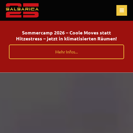
Sommercamp 2026 – Coole Moves statt
Hitzestress – jetzt in klimatisierten Räumen!
Mehr Infos...