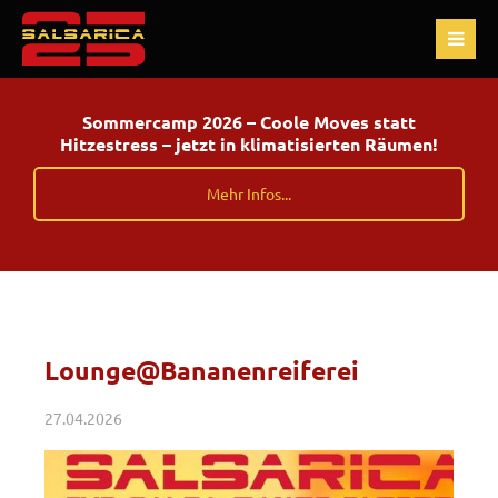
Sommercamp 2026 – Coole Moves statt
Hitzestress – jetzt in klimatisierten Räumen!
Mehr Infos...
Lounge@Bananenreiferei
27.04.2026