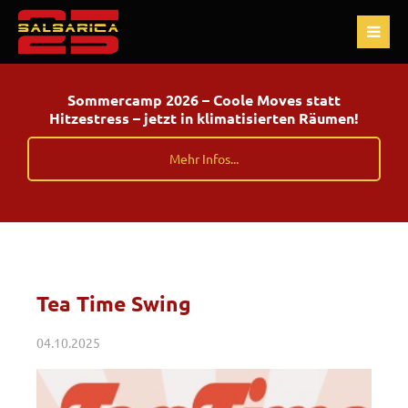
Sommercamp 2026 – Coole Moves statt
Hitzestress – jetzt in klimatisierten Räumen!
Mehr Infos...
Tea Time Swing
04.10.2025