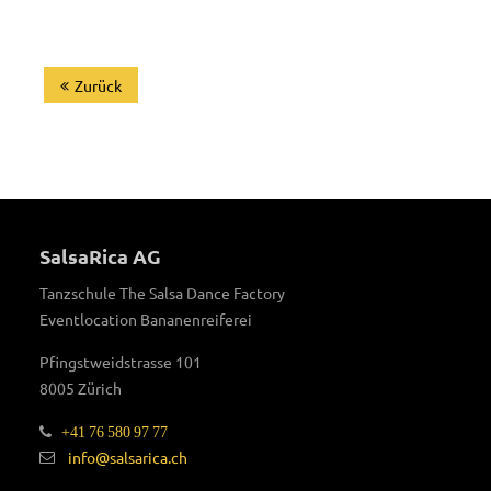
Zurück
SalsaRica AG
Tanzschule The Salsa Dance Factory
Eventlocation Bananenreiferei
Pfingstweidstrasse 101
8005 Zürich
+41 76 580 97 77
info@salsarica.ch