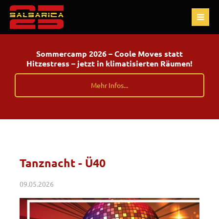
Sommercamp 2026 – Coole Moves statt
Hitzestress – jetzt in klimatisierten Räumen!
Mehr Infos...
Tanznacht - Ü40
09.05.2026