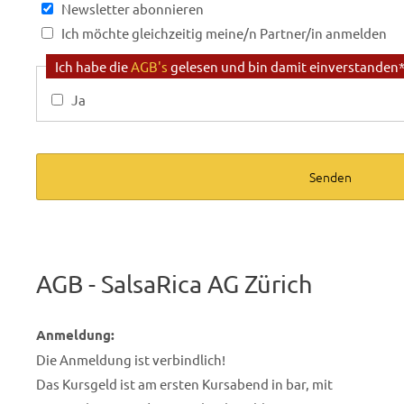
Newsletter abonnieren
Ich möchte gleichzeitig meine/n Partner/in anmelden
Anmeldung Partner/in:
Ich habe die
AGB's
gelesen und bin damit einverstanden
Ja
Mein/e Partner/in ist bereits registriert (Angabe von E-M
Anrede
*
Name
*
AGB - SalsaRica AG Zürich
Vorname
*
Anmeldung:
Tel. Mobile
*
Die Anmeldung ist verbindlich!
Das Kursgeld ist am ersten Kursabend in bar, mit