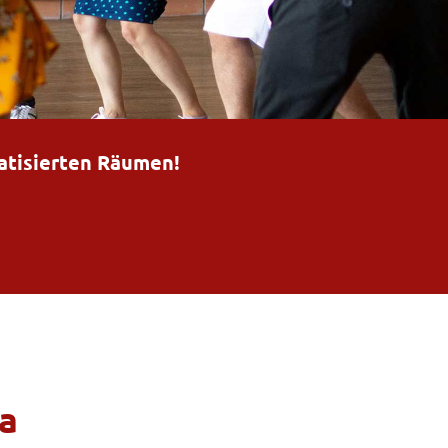
matisierten Räumen!
n
a