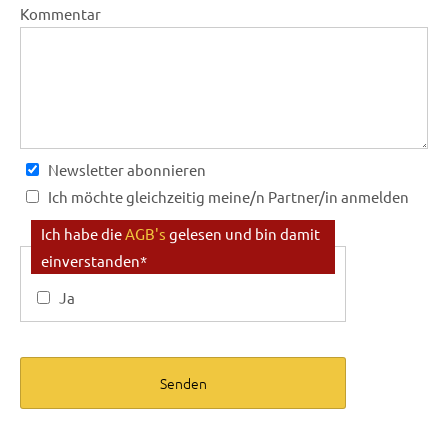
Kommentar
Newsletter abonnieren
Ich möchte gleichzeitig meine/n Partner/in anmelden
Anmeldung Partner/in:
Ich habe die
AGB's
gelesen und bin damit
einverstanden
*
Mein/e Partner/in ist bereits registriert
(Angabe von E-Mail reicht aus)
Ja
Anrede
*
Name
*