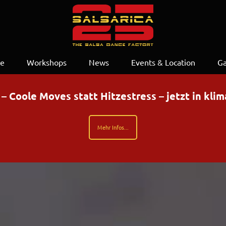
se
Workshops
News
Events & Location
Ga
Coole Moves statt Hitzestress – jetzt in kli
Mehr Infos...