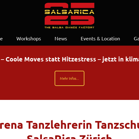
se
Workshops
News
Events & Location
Ga
Coole Moves statt Hitzestress – jetzt in kli
Mehr Infos...
rena Tanzlehrerin Tanzsch
SalsaRica Zürich