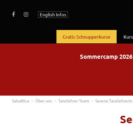
English Infos
Gratis Schnupperkurse
Kur
Sommercamp 2026 – 
SalsaRica
Über uns
Tanzlehrer Team
Serena Tanzlehrerin
Se