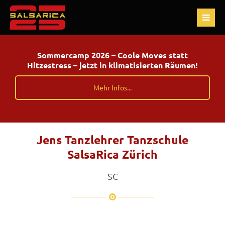
Sommercamp 2026 – Coole Moves statt
Hitzestress – jetzt in klimatisierten Räumen!
Mehr Infos...
Jens Tanzlehrer Tanzschule
SalsaRica Zürich
SC