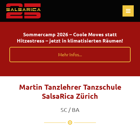
Sommercamp 2026 – Coole Moves statt
Hitzestress – jetzt in klimatisierten Räumen!
Mehr Infos...
Martin Tanzlehrer Tanzschule
SalsaRica Zürich
SC / BA