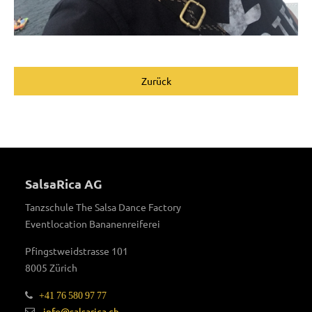
Zurück
SalsaRica AG
Tanzschule The Salsa Dance Factory
Eventlocation Bananenreiferei
Pfingstweidstrasse 101
8005 Zürich
+41 76 580 97 77
info@salsarica.ch