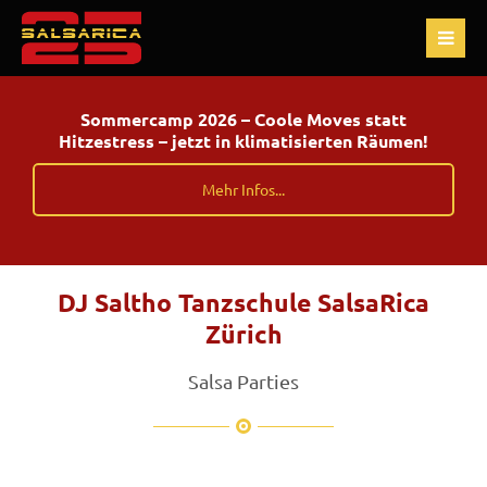
Sommercamp 2026 – Coole Moves statt
Hitzestress – jetzt in klimatisierten Räumen!
Mehr Infos...
DJ Saltho Tanzschule SalsaRica
Zürich
Salsa Parties