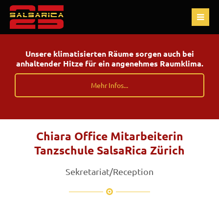
Unsere klimatisierten Räume sorgen auch bei
anhaltender Hitze für ein angenehmes Raumklima.
Mehr Infos...
Chiara Office Mitarbeiterin
Tanzschule SalsaRica Zürich
Sekretariat/Reception