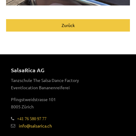
Zurück
SalsaRica AG
Tanzschule The Salsa Dance Factory
Eventlocation Bananenreiferei
Pfingstweidstrasse 101
8005 Zürich
+41 76 580 97 77
info@salsarica.ch